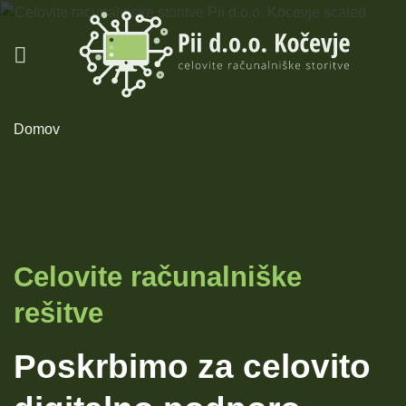
Skoči
na
vsebino
Domov
Celovite računalniške
rešitve
Poskrbimo za celovito