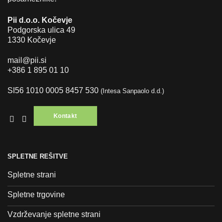
Pii d.o.o. Kočevje
Podgorska ulica 49
1330 Kočevje
mail@pii.si
+386 1 895 01 10
SI56 1010 0005 8457 530
(Intesa Sanpaolo d.d.)
Kontakt
SPLETNE REŠITVE
Spletne strani
Spletne trgovine
Vzdrževanje spletne strani