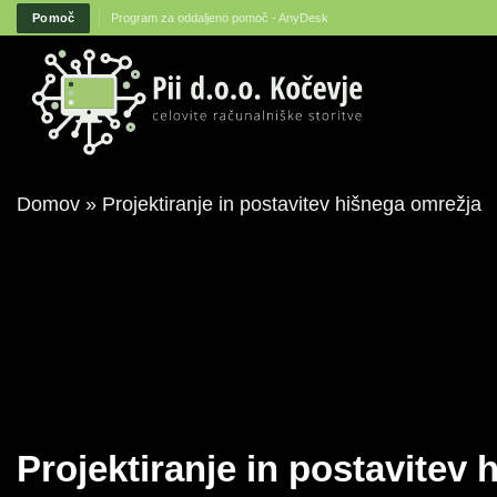
Skoči
Pomoč
Program za oddaljeno pomoč - AnyDesk
na
vsebino
Domov
»
Projektiranje in postavitev hišnega omrežja
Projektiranje in postavitev