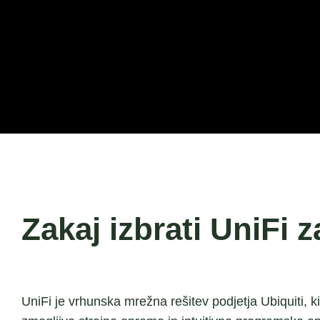
Zakaj izbrati UniFi 
UniFi je vrhunska mrežna rešitev podjetja Ubiquiti, k