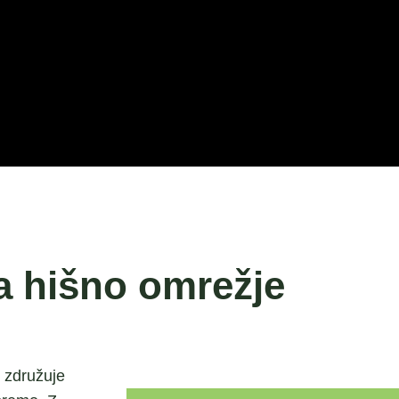
za hišno omrežje
i združuje