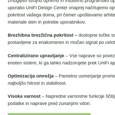
zmogljivo strojno opremo in intuitivno programsko o
uporabo UniFi Design Center vnaprej načrtujemo op
pokritost vašega doma, pri čemer upoštevamo arhite
materiale sten in potrebe uporabnikov.
Brezhibna brezžična pokritost –
dostopne točke so
postavljene za enakomeren in močan signal po celotn
Centralizirano upravljanje
– Vse naprave so povez
enoten sistem, ki ga lahko nadzorujete prek UniFi apl
Optimizacija omrežja
– Pametno usmerjanje prome
najboljšo hitrost in stabilnost.
Visoka varnost
– Napredne varnostne funkcije ščiti
podatke in naprave pred zunanjimi vdori.