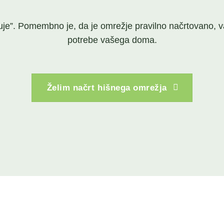
”. Pomembno je, da je omrežje pravilno načrtovano, varno
potrebe vašega doma.
Želim načrt hišnega omrežja