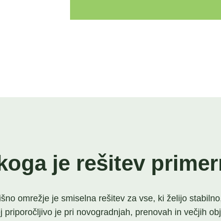
koga je rešitev prime
no omrežje je smiselna rešitev za vse, ki želijo stabilno
riporočljivo je pri novogradnjah, prenovah in večjih obje