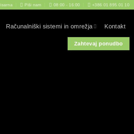
isarna
Piši nam
08:00 - 16:00
+386 01 895 01 10
Računalniški sistemi in omrežja
Kontakt
Zahtevaj ponudbo