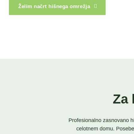
Želim načrt hišnega omrežja
Za 
Profesionalno zasnovano hiš
celotnem domu. Posebej p