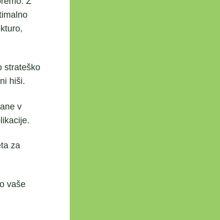
premo. Z
timalno
kturo,
 strateško
i hiši.
ane v
ikacije.
ta za
jo vaše