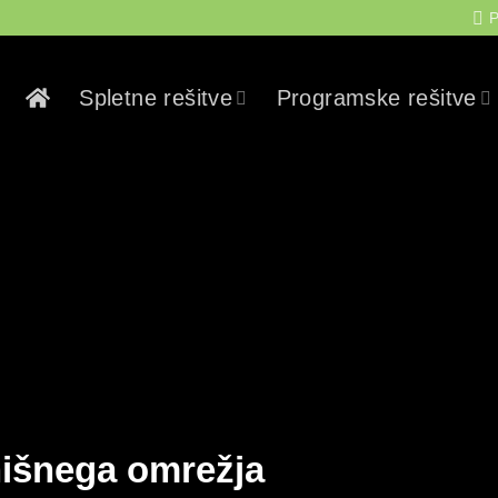
P
Spletne rešitve
Programske rešitve
 hišnega omrežja