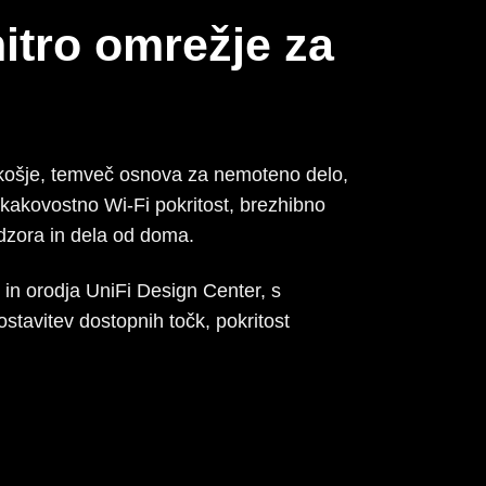
hitro omrežje za
zkošje, temveč osnova za nemoteno delo,
kakovostno Wi-Fi pokritost, brezhibno
dzora in dela od doma.
in orodja UniFi Design Center, s
stavitev dostopnih točk, pokritost